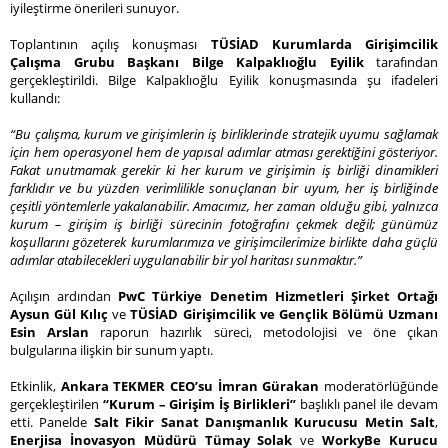
iyileştirme önerileri sunuyor.
Toplantının açılış konuşması
TÜSİAD Kurumlarda Girişimcilik
Çalışma Grubu Başkanı Bilge Kalpaklıoğlu Eyilik
tarafından
gerçekleştirildi. Bilge Kalpaklıoğlu Eyilik konuşmasında şu ifadeleri
kullandı:
“Bu çalışma, kurum ve girişimlerin iş birliklerinde stratejik uyumu sağlamak
için hem operasyonel hem de yapısal adımlar atması gerektiğini gösteriyor.
Fakat unutmamak gerekir ki her kurum ve girişimin iş birliği dinamikleri
farklıdır ve bu yüzden verimlilikle sonuçlanan bir uyum, her iş birliğinde
çeşitli yöntemlerle yakalanabilir. Amacımız, her zaman olduğu gibi, yalnızca
kurum – girişim iş birliği sürecinin fotoğrafını çekmek değil; günümüz
koşullarını gözeterek kurumlarımıza ve girişimcilerimize birlikte daha güçlü
adımlar atabilecekleri uygulanabilir bir yol haritası sunmaktır.”
Açılışın ardından
PwC Türkiye Denetim Hizmetleri Şirket Ortağı
Aysun Gül Kılıç
ve
TÜSİAD Girişimcilik ve Gençlik Bölümü Uzmanı
Esin Arslan
raporun hazırlık süreci, metodolojisi ve öne çıkan
bulgularına ilişkin bir sunum yaptı.
Etkinlik,
Ankara TEKMER CEO’su İmran Gürakan
moderatörlüğünde
gerçekleştirilen
“Kurum – Girişim İş Birlikleri”
başlıklı panel ile devam
etti. Panelde
Salt Fikir Sanat Danışmanlık Kurucusu Metin Salt
,
Enerjisa İnovasyon Müdürü Tümay Solak
ve
WorkyBe Kurucu