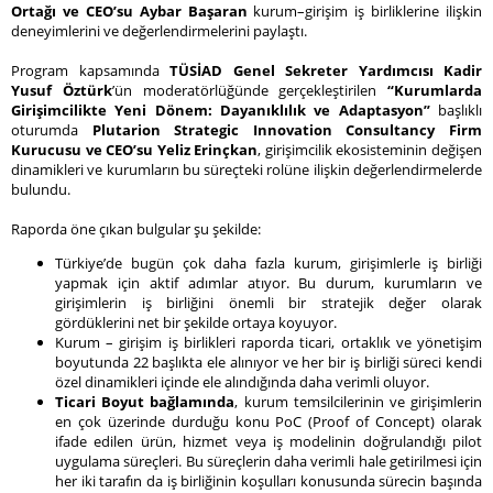
Ortağı ve CEO’su Aybar Başaran
kurum–girişim iş birliklerine ilişkin
deneyimlerini ve değerlendirmelerini paylaştı.
Program kapsamında
TÜSİAD Genel Sekreter Yardımcısı Kadir
Yusuf Öztürk
’ün moderatörlüğünde gerçekleştirilen
“Kurumlarda
Girişimcilikte Yeni Dönem: Dayanıklılık ve Adaptasyon”
başlıklı
oturumda
Plutarion Strategic Innovation Consultancy Firm
Kurucusu ve CEO’su Yeliz Erinçkan
, girişimcilik ekosisteminin değişen
dinamikleri ve kurumların bu süreçteki rolüne ilişkin değerlendirmelerde
bulundu.
Raporda öne çıkan bulgular şu şekilde:
Türkiye’de bugün çok daha fazla kurum, girişimlerle iş birliği
yapmak için aktif adımlar atıyor. Bu durum, kurumların ve
girişimlerin iş birliğini önemli bir stratejik değer olarak
gördüklerini net bir şekilde ortaya koyuyor.
Kurum – girişim iş birlikleri raporda ticari, ortaklık ve yönetişim
boyutunda 22 başlıkta ele alınıyor ve her bir iş birliği süreci kendi
özel dinamikleri içinde ele alındığında daha verimli oluyor.
Ticari Boyut bağlamında
, kurum temsilcilerinin ve girişimlerin
en çok üzerinde durduğu konu PoC (Proof of Concept) olarak
ifade edilen ürün, hizmet veya iş modelinin doğrulandığı pilot
uygulama süreçleri. Bu süreçlerin daha verimli hale getirilmesi için
her iki tarafın da iş birliğinin koşulları konusunda sürecin başında