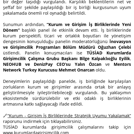
bir değer taşıdığı vurgulandı. Karşılıklı beklentilerin net ve
şeffaf bir şekilde paylaşıldığı bir iş birliği kurgusunun uyum
yakalamada önemli rol oynadığı belirtildi.
Sunumun ardından,
“Kurum ve Girişim İş Birliklerinde Yeni
Dönem”
başlıklı panel ile etkinlik devam etti. İş birliklerinde
kurum perspektifi, ticari ve ortaklık boyutları ile yönetişim
dengesinin konuşulduğu panelin moderatörlüğünü
İnovasyon
ve Girişimcilik Programları Bölüm Müdürü Oğuzhan Çelebi
üstlendi. Panelin konuşmacıları ise
TÜSİAD Kurumlarda
Girişimcilik Çalışma Grubu Başkanı Bilge Kalpaklıoğlu Eyilik
,
NEOHUB ve DenizPay CEO’su Yalın Özcan
ve
Mentors
Network Turkey Kurucusu Mehmet Onarcan
oldu.
Deneyimlerin paylaşıldığı panelde, iş birliğinde karşılaşılan
zorlukların kurum ve girişimler arasında ortak bir anlayış
geliştirilmesiyle iyileştirilebileceği vurgulandı. Bu yaklaşımın
ekosistemde sürdürülebilir ve etki odaklı iş birliklerinin
artmasına katkı sağlayacağı ifade edildi.
🔗
“Kurum - Girişim İş Birliklerinde Stratejik Uyumu Yakalamak”
raporunu indirmek için tıklayabilirsiniz.
TÜSİAD kurumlarda girişimcilik çalışmalarını takip için
www.kurumlardagirisimcilik.com