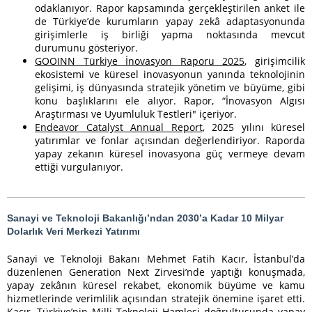
odaklanıyor. Rapor kapsamında gerçekleştirilen anket ile
de Türkiye’de kurumların yapay zekâ adaptasyonunda
girişimlerle iş birliği yapma noktasında mevcut
durumunu gösteriyor.
GOOINN Türkiye İnovasyon Raporu 2025
, girişimcilik
ekosistemi ve küresel inovasyonun yanında teknolojinin
gelişimi, iş dünyasında stratejik yönetim ve büyüme, gibi
konu başlıklarını ele alıyor. Rapor, “İnovasyon Algısı
Araştırması ve Uyumluluk Testleri" içeriyor.
Endeavor Catalyst Annual Report
, 2025 yılını küresel
yatırımlar ve fonlar açısından değerlendiriyor. Raporda
yapay zekanın küresel inovasyona güç vermeye devam
ettiği vurgulanıyor.
Sanayi ve Teknoloji Bakanlığı’ndan 2030’a Kadar 10 Milyar
Dolarlık Veri Merkezi Yatırımı
Sanayi ve Teknoloji Bakanı Mehmet Fatih Kacır, İstanbul’da
düzenlenen Generation Next Zirvesi’nde yaptığı konuşmada,
yapay zekânın küresel rekabet, ekonomik büyüme ve kamu
hizmetlerinde verimlilik açısından stratejik önemine işaret etti.
Kacır, Türkiye’nin Milli Teknoloji Hamlesi doğrultusunda yapay