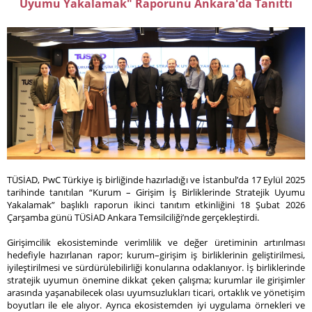
Uyumu Yakalamak" Raporunu Ankara'da Tanıttı
TÜSİAD, PwC Türkiye iş birliğinde hazırladığı ve İstanbul’da 17 Eylül 2025
tarihinde tanıtılan “Kurum – Girişim İş Birliklerinde Stratejik Uyumu
Yakalamak” başlıklı raporun ikinci tanıtım etkinliğini 18 Şubat 2026
Çarşamba günü TÜSİAD Ankara Temsilciliği’nde gerçekleştirdi.
Girişimcilik ekosisteminde verimlilik ve değer üretiminin artırılması
hedefiyle hazırlanan rapor; kurum–girişim iş birliklerinin geliştirilmesi,
iyileştirilmesi ve sürdürülebilirliği konularına odaklanıyor. İş birliklerinde
stratejik uyumun önemine dikkat çeken çalışma; kurumlar ile girişimler
arasında yaşanabilecek olası uyumsuzlukları ticari, ortaklık ve yönetişim
boyutları ile ele alıyor. Ayrıca ekosistemden iyi uygulama örnekleri ve