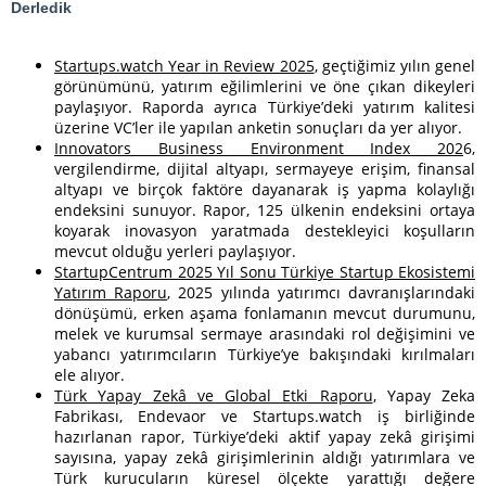
Derledik
Startups.watch Year in Review 2025
, geçtiğimiz yılın genel
görünümünü, yatırım eğilimlerini ve öne çıkan dikeyleri
paylaşıyor. Raporda ayrıca Türkiye’deki yatırım kalitesi
üzerine VC’ler ile yapılan anketin sonuçları da yer alıyor.
Innovators Business Environment Index 202
6,
vergilendirme, dijital altyapı, sermayeye erişim, finansal
altyapı ve birçok faktöre dayanarak iş yapma kolaylığı
endeksini sunuyor. Rapor, 125 ülkenin endeksini ortaya
koyarak inovasyon yaratmada destekleyici koşulların
mevcut olduğu yerleri paylaşıyor.
StartupCentrum 2025 Yıl Sonu Türkiye Startup Ekosistemi
Yatırım Raporu
, 2025 yılında yatırımcı davranışlarındaki
dönüşümü, erken aşama fonlamanın mevcut durumunu,
melek ve kurumsal sermaye arasındaki rol değişimini ve
yabancı yatırımcıların Türkiye’ye bakışındaki kırılmaları
ele alıyor.
Türk Yapay Zekâ ve Global Etki Raporu
, Yapay Zeka
Fabrikası, Endevaor ve Startups.watch iş birliğinde
hazırlanan rapor, Türkiye’deki aktif yapay zekâ girişimi
sayısına, yapay zekâ girişimlerinin aldığı yatırımlara ve
Türk kurucuların küresel ölçekte yarattığı değere