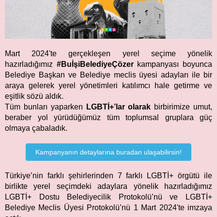
Mart 2024'te gerçekleşen yerel seçime yönelik
hazırladığımız
#BuİşiBelediyeÇözer
kampanyası boyunca
Belediye Başkan ve Belediye meclis üyesi adayları ile bir
araya gelerek yerel yönetimleri katılımcı hale getirme ve
eşitlik sözü aldık.
Tüm bunları yaparken
LGBTİ+’lar olarak
birbirimize umut,
beraber yol yürüdüğümüz tüm toplumsal gruplara güç
olmaya çabaladık.
Kampanyanın detaylarına buradan ulaşabilirsin!
Türkiye’nin farklı şehirlerinden 7 farklı LGBTİ+ örgütü ile
birlikte yerel seçimdeki adaylara yönelik hazırladığımız
LGBTİ+ Dostu Belediyecilik Protokolü’nü ve LGBTİ+
Belediye Meclis Üyesi Protokolü’nü 1 Mart 2024'te imzaya