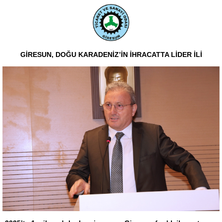
GİRESUN, DOĞU KARADENİZ’İN İHRACATTA LİDER İLİ