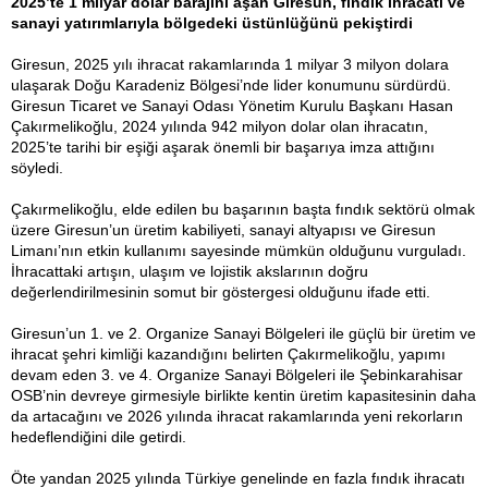
2025’te 1 milyar dolar barajını aşan Giresun, fındık ihracatı ve
sanayi yatırımlarıyla bölgedeki üstünlüğünü pekiştirdi
Giresun, 2025 yılı ihracat rakamlarında 1 milyar 3 milyon dolara
ulaşarak Doğu Karadeniz Bölgesi’nde lider konumunu sürdürdü.
Giresun Ticaret ve Sanayi Odası Yönetim Kurulu Başkanı Hasan
Çakırmelikoğlu, 2024 yılında 942 milyon dolar olan ihracatın,
2025’te tarihi bir eşiği aşarak önemli bir başarıya imza attığını
söyledi.
Çakırmelikoğlu, elde edilen bu başarının başta fındık sektörü olmak
üzere Giresun’un üretim kabiliyeti, sanayi altyapısı ve Giresun
Limanı’nın etkin kullanımı sayesinde mümkün olduğunu vurguladı.
İhracattaki artışın, ulaşım ve lojistik akslarının doğru
değerlendirilmesinin somut bir göstergesi olduğunu ifade etti.
Giresun’un 1. ve 2. Organize Sanayi Bölgeleri ile güçlü bir üretim ve
ihracat şehri kimliği kazandığını belirten Çakırmelikoğlu, yapımı
devam eden 3. ve 4. Organize Sanayi Bölgeleri ile Şebinkarahisar
OSB’nin devreye girmesiyle birlikte kentin üretim kapasitesinin daha
da artacağını ve 2026 yılında ihracat rakamlarında yeni rekorların
hedeflendiğini dile getirdi.
Öte yandan 2025 yılında Türkiye genelinde en fazla fındık ihracatı