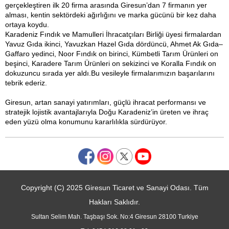
gerçekleştiren ilk 20 firma arasında Giresun’dan 7 firmanın yer
alması, kentin sektördeki ağırlığını ve marka gücünü bir kez daha
ortaya koydu.
Karadeniz Fındık ve Mamulleri İhracatçıları Birliği üyesi firmalardan
Yavuz Gıda ikinci, Yavuzkan Hazel Gıda dördüncü, Ahmet Ak Gıda–
Gaffaro yedinci, Noor Fındık on birinci, Kümbetli Tarım Ürünleri on
beşinci, Karadere Tarım Ürünleri on sekizinci ve Koralla Fındık on
dokuzuncu sırada yer aldı.Bu vesileyle firmalarımızın başarılarını
tebrik ederiz.
Giresun, artan sanayi yatırımları, güçlü ihracat performansı ve
stratejik lojistik avantajlarıyla Doğu Karadeniz’in üreten ve ihraç
eden yüzü olma konumunu kararlılıkla sürdürüyor.
Copyright (C) 2025 Giresun Ticaret ve Sanayi Odası. Tüm
Hakları Saklıdır.
Sultan Selim Mah. Taşbaşı Sok. No:4 Giresun 28100 Turkiye