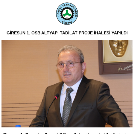
GİRESUN 1. OSB ALTYAPI TADİLAT PROJE İHALESİ YAPILDI