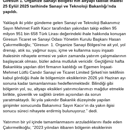
Giresun 1. Organize Sanayi Bölgesi’nin altyapı tadilat ihalesi
25 Eylül 2025 tarihinde Sanayi ve Teknoloji Bakanlığı’nda
yapıldı.
Yaklaşık iki yıldır gündeme gelen Sanayi ve Teknoloji Bakanımız
Sayın Mehmet Fatih Kacır tarafından yakından takip edilen 95
milyon 951 bin 658 Türk Lirası değerindeki ihale hakkında konuşan
Giresun Ticaret ve Sanayi Odası Yönetim Kurulu Başkanı Hasan
Çakırmelikoğlu; ”Giresun 1. Organize Sanayi Bölgesi’ne ait yol, yol
drenajı, atık su, yağmur suyu, içme ve kullanma suyu inşaatı
ihalesinin nihayete ermesi ve yakın zamanda yatırım çalışmalarının
başlayacak olması, bizler adına mutluluk vericidir. Geçtiğimiz hafta
Bakanlıkta yapılan dört firmanın katıldığı ve Egemen İnşaat-
Mehmet Lütfü Candır Sanayi ve Ticaret Limited Şirketi’nin teklifinin
kabul gördüğü ihale ile bölgemizin eksiklerinin 2026 yılı Haziran ayı
sonuna kadar tamamlanması hedeflenmektedir. Bilindiği gibi
bölgenin yol, su, altyapı eksikleri yatırımcılarımızı mağdur etmekle
birlikte, güvenlik ve sağlıklı üretim açısından da sorun
yaratmaktaydı. İki yıla yakındır Bakanlık düzeyinde yapılan
girişimler sonucunda Bakanımız Sayın Kacır’ın da yakın ilgisi
sonucu süreci nihayete erdirmiş bulunuyoruz.” dedi.
Yatırımın bir yıl içinde tamamlanmasını arzuladıklarını ifade eden
Çakırmelikoğlu; “2023 yılından itibaren bölgenin eksiklerinin