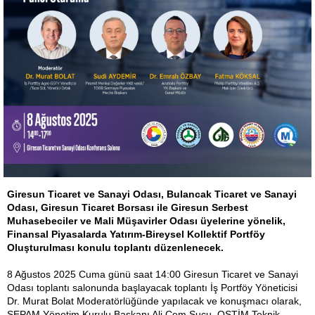
Giresun Ticaret ve Sanayi Odası, Bulancak Ticaret ve Sanayi
Odası, Giresun Ticaret Borsası ile Giresun Serbest
Muhasebeciler ve Mali Müşavirler Odası üyelerine yönelik,
Finansal Piyasalarda Yatırım-Bireysel Kollektif Portföy
Oluşturulması konulu toplantı düzenlenecek.
8 Ağustos 2025 Cuma günü saat 14:00 Giresun Ticaret ve Sanayi
Odası toplantı salonunda başlayacak toplantı İş Portföy Yöneticisi
Dr. Murat Bolat Moderatörlüğünde yapılacak ve konuşmacı olarak,
SEPAM Yönetim Kurulu Başkanı Ali Cem Sucu, OSTİM Teknik