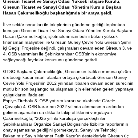
Giresun Ticaret ve Sanayi Odası Yüksek İstişare Kurulu,
Giresun Ticaret ve Sanayi Odası Yönetim Kurulu Başkanı
Hasan Çakırmelikoğlu başkanlığında bir araya geldi.
İl ve sektör sorunları ile taleplerinin gündeme geldiği toplantıda
konuşan Giresun Ticaret ve Sanayi Odası Yönetim Kurulu Başkanı
Hasan Çakırmelikoğlu, işletmelerimizin belini büken yüksek
finansman maliyetleri ile Giresun Güney Çevre Yolu Giresun Şehir
içi Geçişi Projesine değindi, çalışmaları devam eden Giresun 3. ve
4. OSB yatırımları ile Şebinkarahisar OSB’sinin ekonomiye
sağlayacağı faydalar konusunu gündeme getirdi.
GTSO Başkanı Çakırmelikoğlu, Giresun’un trafik sorununa çözüm
üreteceği kadar imarlı alanları ortaya çıkartacak Giresun Güney
Çevre Yolu Projesi’nin 2012 yılından itibaren devam eden sürecinin
mutlu bir son başlangıcına ulaşması için ellerinden geleni yapmaya
çalıştıklarını ifade etti.
Espiye-Tirebolu 3. OSB yatırım kararı ve akabinde Görele
(Çavuşlu) 4. OSB kararının 2022 yılında alınmasının ardından
gelinen aşamaları da dikkatle takip ettiklerini vurgulayan
Çakırmelikoğlu, “2025 yılı ile kuruluşu gerçekleştirilen
Şebinkarahisar Organize Sanayi Bölgesinde fizibilite raporlarının
onay aşamasına geldiğini görmekteyiz. Sanayi ve Teknoloji
Bakanımız Sayın Mehmet Fatih Kacır’ın destekleriyle Giresun üç