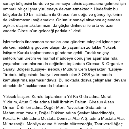
sanayi bölgesini kurdu ve yatırımcıya tahsis aşamasına gelmesi için
ummalı bir çalışma yürütmeye devam etmektedir. Hedefimiz bu
bölgelerde 10 bin istihdam ile Giresun’un doğu ve güney ilçelerinin
de kalkınmasını sağlamaktır. Önümüz sanayi altyapısı açısından
açıktır, ulaşım akslarımızın da güçlendirilmesi ile orta ve uzun
vadede Giresun’un geleceği parlaktır.” dedi.
İşletmelerin finansman sorunları ana gündem talepleri içinde yer
alırken, nitelikli iş gücüne ulaşımda yaşanılan zorluklar Yüksek
İstişare Kurulu toplantısında gündeme geldi. Fındık ve çay
sektörünün üretim ve mamul maddeye dönüşme aşamalarında
yaşanılan sorunlarına da değinilen toplantıda Giresun 3. Organize
Sanayi Bölgesi (Espiye-Tirebolu) Müdürü Cem Bayraktar, “Espiye-
Tirebolu bölgesinde faaliyet verecek olan 3.OSB yatırımında
kamulaştırma aşamasındayız. Bu noktada dosya çalışmaları devam
etmektedir.” açıklamasında bulundu.
Yüksek İstişare Kurulu toplantısına Yıl-Ka Gıda adına Murat
Yıldırım, Altun Gıda adına Halil İbrahim Paltun, Giresun Alsan
Orman Ürünleri adına Özgür Mert, Yavuzkan Gıda adına
Mahmutcan Yavuz, Doğal Dükkan adına Şevket Alaaddinoğlu,
Koralla Fındık adına Mustafa Demirci, Atar A.Ş. adına Mustafa Atar,
Mürtezaoğlu Mobilya adına Hüseyin Mürtezaoğlu, Tanrıverdi Ağaç