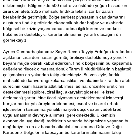
etkilenmiştir. Bölgemizde 500 metre ve üstünde yoğun hissedilen
zirai don afeti, 2025 mahsulü fındıkta telafisi zor bir zararı
beraberinde getirmiştir. Bölge serbest piyasasının can damarını
oluşturan fındık girdisinde ekonomik bir dar boğaz ve akabinde
bölgesel bir krizin yaşanmaması adına ilgili kurum ve merkezi
hükümetin destekleyici kararlar almasının yararlı olacağını ön
görmekteyiz.
Ayrıca Cumhurbaşkanımız Sayın Recep Tayyip Erdoğan tarafından
açıklanan zirai don hasarı görmüş üreticiyi desteklemeye yönelik
beyanı müjde olarak kabul ederken, fındık bölgesinin bu kapsamda
değerlendirilecek olmasına dönük Tarım İl Müdürlüklerinin başlattığı
çalışmaları da yakından takip etmekteyiz. Bu vesileyle, fındık
mahsulünde kahverengi kokarca istilası ve akabinde zirai don afeti
sürecinin kısmi hasarla atlatılabilmesi adına, öncelikle üreticinin
desteklenmesi (gübre, zirai ilaç, akaryakıt giderleri ile kredi
ötelemesi) şarttır. Yine ticari piyasanın desteklenmesi için vergi
borçlarının bir yıl süreyle ertelenmesi, esnaf ve ticaret erbabı
işletmelerin tamamına yönelik maliyeti düşük uzun vadeli kredi
uygulamasının devreye alınması gerekmektedir. Ülkemizin
ekonomide uyguladığı tedbirlerin yanında bölgemizde yaşanan bu
mağduriyetin en az hasarla atlatılabilmesi adına Orta ve Doğu
Karadeniz Bölgelerini kapsayan bu kararların alınmasını talep