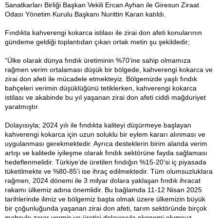
Sanatkarları Birliği Başkan Vekili Ercan Ayhan ile Giresun Ziraat
Odası Yönetim Kurulu Başkanı Nurittin Karan katıldı.
Fındıkta kahverengi kokarca istilası ile zirai don afeti konularının
gündeme geldiği toplantıdan çıkan ortak metin şu şekildedir;
“Ülke olarak dünya fındık üretiminin %70’ine sahip olmamıza
rağmen verim ortalaması düşük bir bölgede, kahverengi kokarca ve
zirai don afeti ile mücadele etmekteyiz. Bölgemizde yaşlı fındık
bahçeleri verimin düşüklüğünü tetiklerken, kahverengi kokarca
istilası ve akabinde bu yıl yaşanan zirai don afeti ciddi mağduriyet
yaratmıştır.
Dolayısıyla; 2024 yılı ile fındıkta kaliteyi düşürmeye başlayan
kahverengi kokarca için uzun soluklu bir eylem kararı alınması ve
uygulanması gerekmektedir. Ayrıca desteklerin birim alanda verim
artışı ve kalitede iyileşme olarak fındık sektörüne fayda sağlaması
hedeflenmelidir. Türkiye’de üretilen fındığın %15-20’si iç piyasada
tüketilmekte ve %80-85’i ise ihraç edilmektedir. Tüm olumsuzluklara
rağmen, 2024 dönemi ile 3 milyar dolara yaklaşan fındık ihracat
rakamı ülkemiz adına önemlidir. Bu bağlamda 11-12 Nisan 2025
tarihlerinde ilimiz ve bölgemiz başta olmak üzere ülkemizin büyük
bir çoğunluğunda yaşanan zirai don afeti, tarım sektöründe birçok
mahsule zarar vermiş ve üretici dolayısıyla ekonomi olumsuz