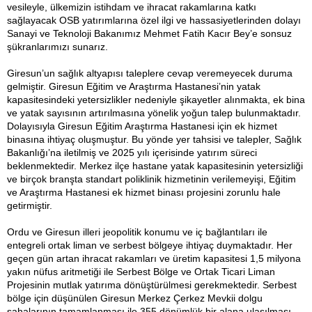
vesileyle, ülkemizin istihdam ve ihracat rakamlarına katkı
sağlayacak OSB yatırımlarına özel ilgi ve hassasiyetlerinden dolayı
Sanayi ve Teknoloji Bakanımız Mehmet Fatih Kacır Bey’e sonsuz
şükranlarımızı sunarız.
Giresun’un sağlık altyapısı taleplere cevap veremeyecek duruma
gelmiştir. Giresun Eğitim ve Araştırma Hastanesi’nin yatak
kapasitesindeki yetersizlikler nedeniyle şikayetler alınmakta, ek bina
ve yatak sayısının artırılmasına yönelik yoğun talep bulunmaktadır.
Dolayısıyla Giresun Eğitim Araştırma Hastanesi için ek hizmet
binasına ihtiyaç oluşmuştur. Bu yönde yer tahsisi ve talepler, Sağlık
Bakanlığı’na iletilmiş ve 2025 yılı içerisinde yatırım süreci
beklenmektedir. Merkez ilçe hastane yatak kapasitesinin yetersizliği
ve birçok branşta standart poliklinik hizmetinin verilemeyişi, Eğitim
ve Araştırma Hastanesi ek hizmet binası projesini zorunlu hale
getirmiştir.
Ordu ve Giresun illeri jeopolitik konumu ve iç bağlantıları ile
entegreli ortak liman ve serbest bölgeye ihtiyaç duymaktadır. Her
geçen gün artan ihracat rakamları ve üretim kapasitesi 1,5 milyona
yakın nüfus aritmetiği ile Serbest Bölge ve Ortak Ticari Liman
Projesinin mutlak yatırıma dönüştürülmesi gerekmektedir. Serbest
bölge için düşünülen Giresun Merkez Çerkez Mevkii dolgu
sahalarının tamamlanması ile 355 dönümlük bir alana ulaşılması