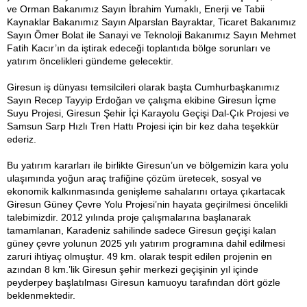
ve Orman Bakanımız Sayın İbrahim Yumaklı, Enerji ve Tabii
Kaynaklar Bakanımız Sayın Alparslan Bayraktar, Ticaret Bakanımız
Sayın Ömer Bolat ile Sanayi ve Teknoloji Bakanımız Sayın Mehmet
Fatih Kacır’ın da iştirak edeceği toplantıda bölge sorunları ve
yatırım öncelikleri gündeme gelecektir.
Giresun iş dünyası temsilcileri olarak başta Cumhurbaşkanımız
Sayın Recep Tayyip Erdoğan ve çalışma ekibine Giresun İçme
Suyu Projesi, Giresun Şehir İçi Karayolu Geçişi Dal-Çık Projesi ve
Samsun Sarp Hızlı Tren Hattı Projesi için bir kez daha teşekkür
ederiz.
Bu yatırım kararları ile birlikte Giresun’un ve bölgemizin kara yolu
ulaşımında yoğun araç trafiğine çözüm üretecek, sosyal ve
ekonomik kalkınmasında genişleme sahalarını ortaya çıkartacak
Giresun Güney Çevre Yolu Projesi’nin hayata geçirilmesi öncelikli
talebimizdir. 2012 yılında proje çalışmalarına başlanarak
tamamlanan, Karadeniz sahilinde sadece Giresun geçişi kalan
güney çevre yolunun 2025 yılı yatırım programına dahil edilmesi
zaruri ihtiyaç olmuştur. 49 km. olarak tespit edilen projenin en
azından 8 km.’lik Giresun şehir merkezi geçişinin yıl içinde
peyderpey başlatılması Giresun kamuoyu tarafından dört gözle
beklenmektedir.