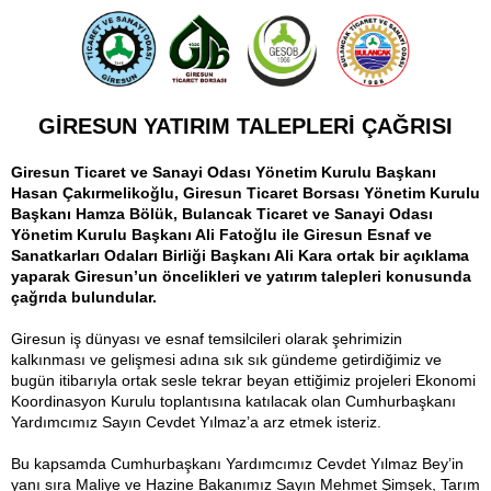
GİRESUN YATIRIM TALEPLERİ ÇAĞRISI
Giresun Ticaret ve Sanayi Odası Yönetim Kurulu Başkanı
Hasan Çakırmelikoğlu, Giresun Ticaret Borsası Yönetim Kurulu
Başkanı Hamza Bölük, Bulancak Ticaret ve Sanayi Odası
Yönetim Kurulu Başkanı Ali Fatoğlu ile Giresun Esnaf ve
Sanatkarları Odaları Birliği Başkanı Ali Kara ortak bir açıklama
yaparak Giresun’un öncelikleri ve yatırım talepleri konusunda
çağrıda bulundular.
Giresun iş dünyası ve esnaf temsilcileri olarak şehrimizin
kalkınması ve gelişmesi adına sık sık gündeme getirdiğimiz ve
bugün itibarıyla ortak sesle tekrar beyan ettiğimiz projeleri Ekonomi
Koordinasyon Kurulu toplantısına katılacak olan Cumhurbaşkanı
Yardımcımız Sayın Cevdet Yılmaz’a arz etmek isteriz.
Bu kapsamda Cumhurbaşkanı Yardımcımız Cevdet Yılmaz Bey’in
yanı sıra Maliye ve Hazine Bakanımız Sayın Mehmet Şimşek, Tarım