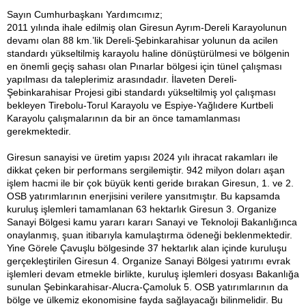
Sayın Cumhurbaşkanı Yardımcımız;
2011 yılında ihale edilmiş olan Giresun Ayrım-Dereli Karayolunun
devamı olan 88 km.’lik Dereli-Şebinkarahisar yolunun da acilen
standardı yükseltilmiş karayolu haline dönüştürülmesi ve bölgenin
en önemli geçiş sahası olan Pınarlar bölgesi için tünel çalışması
yapılması da taleplerimiz arasındadır. İlaveten Dereli-
Şebinkarahisar Projesi gibi standardı yükseltilmiş yol çalışması
bekleyen Tirebolu-Torul Karayolu ve Espiye-Yağlıdere Kurtbeli
Karayolu çalışmalarının da bir an önce tamamlanması
gerekmektedir.
Giresun sanayisi ve üretim yapısı 2024 yılı ihracat rakamları ile
dikkat çeken bir performans sergilemiştir. 942 milyon doları aşan
işlem hacmi ile bir çok büyük kenti geride bırakan Giresun, 1. ve 2.
OSB yatırımlarının enerjisini verilere yansıtmıştır. Bu kapsamda
kuruluş işlemleri tamamlanan 63 hektarlık Giresun 3. Organize
Sanayi Bölgesi kamu yararı kararı Sanayi ve Teknoloji Bakanlığınca
onaylanmış, şuan itibarıyla kamulaştırma ödeneği beklenmektedir.
Yine Görele Çavuşlu bölgesinde 37 hektarlık alan içinde kuruluşu
gerçekleştirilen Giresun 4. Organize Sanayi Bölgesi yatırımı evrak
işlemleri devam etmekle birlikte, kuruluş işlemleri dosyası Bakanlığa
sunulan Şebinkarahisar-Alucra-Çamoluk 5. OSB yatırımlarının da
bölge ve ülkemiz ekonomisine fayda sağlayacağı bilinmelidir. Bu