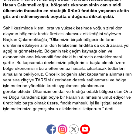
Hasan Çakırmelikoğlu, bölgemiz ekonomisinin can simidi,
ülkemizin ihracatta en stratejik ürünü fındıkta yaşanan afetin
göz ardı edilemeyecek boyutta olduğuna dikkat çekti.
Sahil kesiminde kısmi, orta ve yüksek kesimde yoğun zirai don
olayının bölgemiz fındık üreticisi olumsuz etkilediğini söyleyen
Başkan Çakırmelikoğlu, “Ülkemizin birçok bölgesinde tarım
ürünlerini etkileyen zirai don felaketinin fındıkta da ciddi zarara yol
açtığını görmekteyiz. Bölgenin tek geçim kaynağı olan ve
ekonominin ana lokomotifi fındıktaki bu sürecin desteklenmesi
şarttır. Bu kapsamda devletimizin çiftçilerimiz başta olmak üzere,
bölge ekonomisini bu afetten en az hasarla çıkartacak tedbirleri
almalarını bekliyoruz. Öncelik bölgenin afet kapsamına alınmasının
yanı sıra çiftçiye TARSİM üzerinden destek sağlanması ve bölge
işletmelerine yönelikte kredi uygulaması planlanması
gerekmektedir. Ülkemizin en dar ve fındığa odaklı bölgesi olan Orta
ve Doğu Karadeniz için böyle bir kararın alınmasını umut ediyor ve
üreticimiz başta olmak üzere, fındık mahsulü işi ile iştigal eden
işletmelerimize geçmiş olsun dileklerimizi iletiyorum.” dedi.